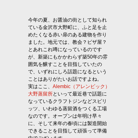
今年の夏、お醤油の街として知られ
ている金沢市大野町に、ふと足を止
めたくなる赤い扉のある建物を作り
ました。地元では、教会？ピザ屋？
とあれこれ噂になっているのです
が、新築にもかかわらず築50年の雰
囲気を醸すことを目指していたの
で、いずれにしろ話題になるという
ことはありがたいお話ですよね。
実はここ、
Alembic（アレンビック）
大野蒸留所
といって最近巷で話題に
なっているクラフトジンなどスピリ
ッツ、いわゆる蒸留酒をつくる工場
なのです。オープンは年明け早々
に、そして来年の春頃には製造開始
できることを目指して頑張って準備